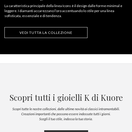
La caratteristica principale della linea Icons è il design dalle forme minimal e
leggere. I diamanti accarezzano l’oro accentuando lo stile per una linea
sofisticata, essenziale e di tendenza.
VEDI TUTTA LA COLLEZIONE
Scopri tutti i gioielli K di Kuore
Scopri tutte le nostre collezioni, dalle ultime novità ai classici intramontabili.
Creazioni importanti che possono essere indossate tutti i giorni.
Scegli il tuo stile, indossa la tua storia.