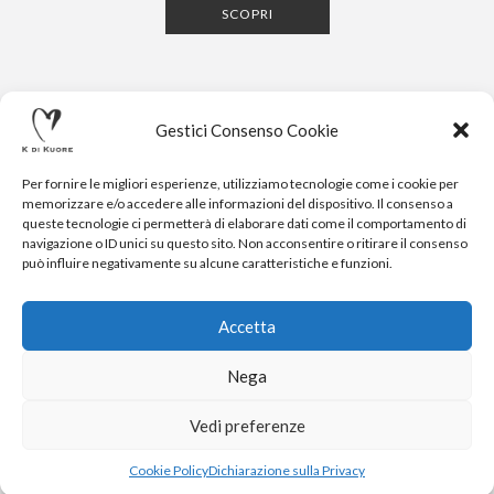
SCOPRI
Gestici Consenso Cookie
Per fornire le migliori esperienze, utilizziamo tecnologie come i cookie per
memorizzare e/o accedere alle informazioni del dispositivo. Il consenso a
queste tecnologie ci permetterà di elaborare dati come il comportamento di
navigazione o ID unici su questo sito. Non acconsentire o ritirare il consenso
CONTATTI
NEWSLETTER
PRESS
PRIVACY POLICY
COOKIE POLICY
RESERVED AREA
può influire negativamente su alcune caratteristiche e funzioni.
.
© 2020-2024 K DI KUORE | VIA AVV. FULVIO CROCE, 14 |
52100 AREZZO | TEL: +39-0575-1480381 | FAX: +39-0575-
Accetta
1782716 | EMAIL:
INFO@KDIKUORE.COM
| P.IVA
IT02188020487 | WEBSITE BY
BLANK
Nega
K DI KUORE SRL. PROGETTO CO-FINANZIATO DAL POR FERS
TOSCANA 2014-2020
Vedi preferenze
Cookie Policy
Dichiarazione sulla Privacy