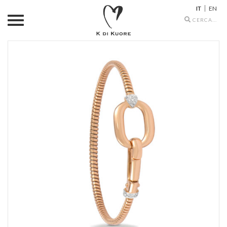
IT
EN
Search
icons