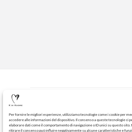
CONTATTI
© 2020-2024 K DI KUORE | VIA AVV. FULVIO CROCE, 14 
Per fornire le migliori esperienze, utilizziamo tecnologie come i cookie per m
accedere alle informazioni del dispositivo. Il consenso a queste tecnologie ci 
elaborare dati come il comportamento di navigazione o ID unici su questo sito
ritirare il consenso può influire negativamente su alcune caratteristiche e funz