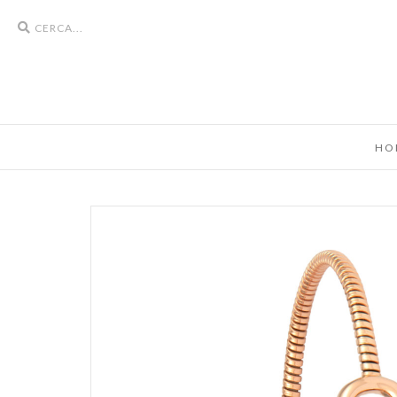
Search
icons
HO