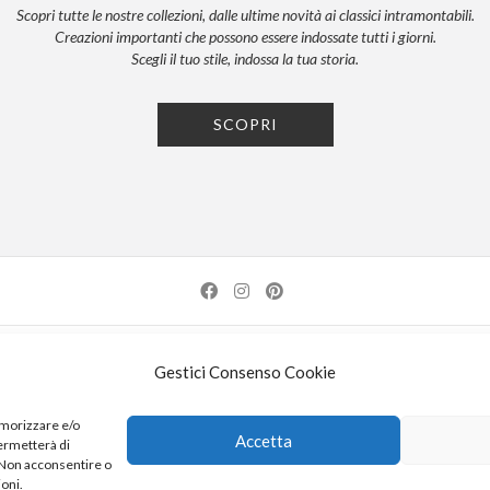
Scopri tutte le nostre collezioni, dalle ultime novità ai classici intramontabili.
Creazioni importanti che possono essere indossate tutti i giorni.
Scegli il tuo stile, indossa la tua storia.
SCOPRI
NEWSLETTER
PRESS
PRIVACY POLICY
COOKIE POLICY
RES
Gestici Consenso Cookie
| 52100 AREZZO | TEL: +39-0575-1480381 | FAX: +39-0575-1782716 | EMAIL:
INFO@KDI
emorizzare e/o
Accetta
permetterà di
K DI KUORE SRL. PROGETTO CO-FINANZIATO DAL POR FERS TOSCANA 2014-2020
. Non acconsentire o
ioni.