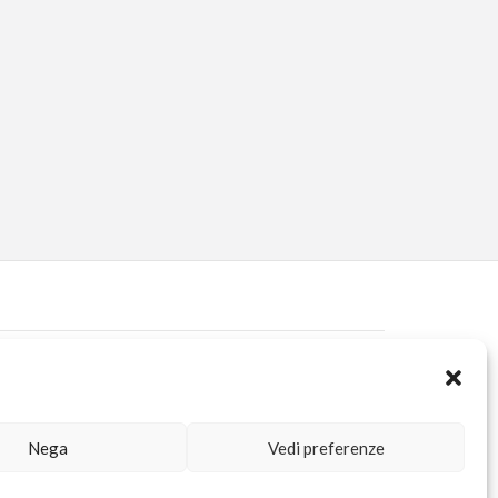
ERVED AREA
KUORE.COM
| P.IVA IT02188020487 | WEBSITE BY
BLANK
Nega
Vedi preferenze