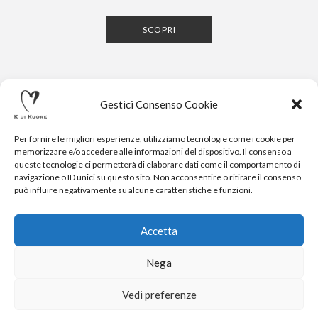
SCOPRI
Gestici Consenso Cookie
Per fornire le migliori esperienze, utilizziamo tecnologie come i cookie per
memorizzare e/o accedere alle informazioni del dispositivo. Il consenso a
queste tecnologie ci permetterà di elaborare dati come il comportamento di
navigazione o ID unici su questo sito. Non acconsentire o ritirare il consenso
CONTATTI
NEWSLETTER
PRESS
PRIVACY POLICY
COOKIE POLICY
RESERVED AREA
può influire negativamente su alcune caratteristiche e funzioni.
.
© 2020-2024 K DI KUORE | VIA AVV. FULVIO CROCE, 14 |
52100 AREZZO | TEL: +39-0575-1480381 | FAX: +39-0575-
Accetta
1782716 | EMAIL:
INFO@KDIKUORE.COM
| P.IVA
IT02188020487 | WEBSITE BY
BLANK
Nega
K DI KUORE SRL. PROGETTO CO-FINANZIATO DAL POR FERS
TOSCANA 2014-2020
Vedi preferenze