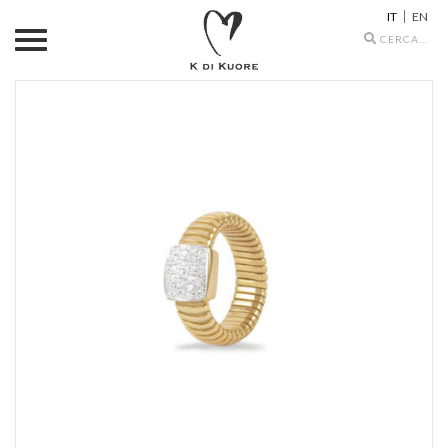
IT
EN
Search
icons