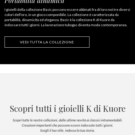
Portabilità dinamica
I gioielli della collezione Basic possono essere abbinati fra di loro nei tre diversi
colori dell'oro, in un gioco componibile. La collezione è caratterizzata da
portabilità, dinamicità ed eleganza. Basic è la collezione K di Kuore da
indossare tutti i giorni. La lavorazione tubogas diventa moda contemporanea.
VEDI TUTTA LA COLLEZIONE
Scopri tutti i gioielli K di Kuore
Scopri tutte le nostre collezioni, dalle ultime novità ai classici intramontabili.
Creazioni importanti che possono essere indossate tutti i giorni.
Scegli il tuo stile, indossa la tua storia.