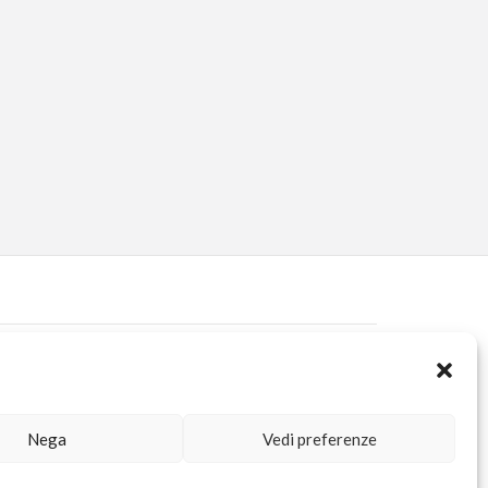
ERVED AREA
KUORE.COM
| P.IVA IT02188020487 | WEBSITE BY
BLANK
Nega
Vedi preferenze