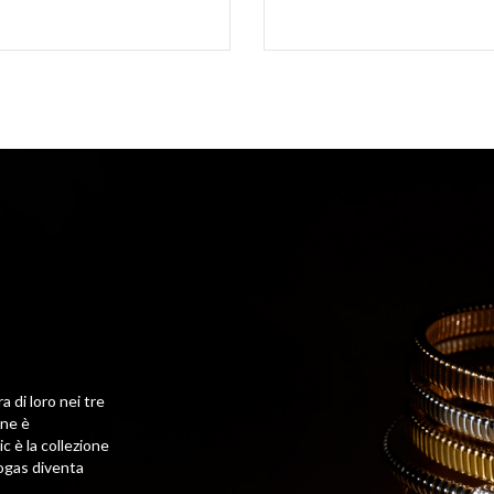
a di loro nei tre
one è
c è la collezione
bogas diventa