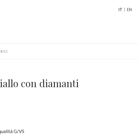
IT
EN
RCI
giallo con diamanti
 qualità G/VS