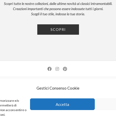
Scopri tutte le nostre collezioni, dalle ultime novità ai classici intramontabili.
Creazioni importanti che possono essere indossate tutti i giorni.
Scegli il tuo stile, indossa la tua storia.
SCOPRI
NEWSLETTER
PRESS
PRIVACY POLICY
COOKIE POLICY
RES
Gestici Consenso Cookie
| 52100 AREZZO | TEL: +39-0575-1480381 | FAX: +39-0575-1782716 | EMAIL:
INFO@KDI
emorizzare e/o
Accetta
permetterà di
K DI KUORE SRL. PROGETTO CO-FINANZIATO DAL POR FERS TOSCANA 2014-2020
. Non acconsentire o
ioni.