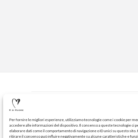
CONTATTI
© 2020-2024 K DI KUORE | VIA AVV. FULVIO CROCE, 14 
Per fornire le migliori esperienze, utilizziamo tecnologie come i cookie per m
accedere alle informazioni del dispositivo. Il consenso a queste tecnologie ci 
elaborare dati come il comportamento di navigazione o ID unici su questo sito
ritirare il consenso può influire negativamente su alcune caratteristiche e funz