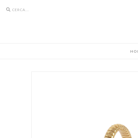
Search
icons
HO