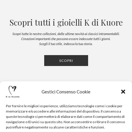
Scopri tutti i gioielli K di Kuore
Scopri tutte le nostre collezioni, dalle ultime novità ai classici intramontabili.
Creazioni importanti che possono essere indossate tutti i giorni.
Scegli il tuo stile, indossa la tua storia.
SCOPRI
Gestici Consenso Cookie
Per fornire le migliori esperienze, utilizziamo tecnologie come i cookie per
memorizzare e/o accedere alle informazioni del dispositivo. Il consenso a
queste tecnologie ci permetterà di elaborare dati come il comportamento di
navigazione o ID unici su questo sito. Non acconsentire o ritirare il consenso
CONTATTI
NEWSLETTER
PRESS
PRIVACY POLICY
può influire negativamente su alcune caratteristiche e funzioni.
COOKIE POLICY
RESERVED AREA