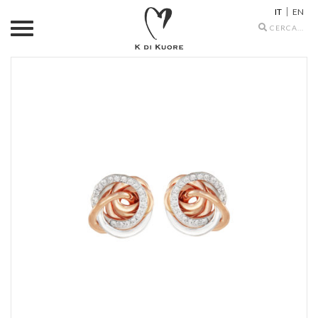
IT
EN
Search
icons