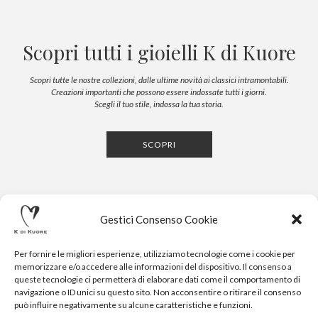
Scopri tutti i gioielli K di Kuore
Scopri tutte le nostre collezioni, dalle ultime novità ai classici intramontabili.
Creazioni importanti che possono essere indossate tutti i giorni.
Scegli il tuo stile, indossa la tua storia.
SCOPRI
Gestici Consenso Cookie
Per fornire le migliori esperienze, utilizziamo tecnologie come i cookie per
memorizzare e/o accedere alle informazioni del dispositivo. Il consenso a
queste tecnologie ci permetterà di elaborare dati come il comportamento di
navigazione o ID unici su questo sito. Non acconsentire o ritirare il consenso
CONTATTI
NEWSLETTER
PRESS
PRIVACY POLICY
COOKIE POLICY
RESERVED AREA
può influire negativamente su alcune caratteristiche e funzioni.