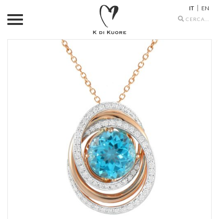
IT
EN
Search
icons