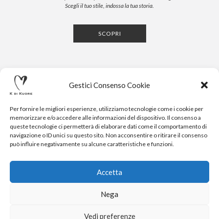
Scegli il tuo stile, indossa la tua storia.
SCOPRI
Gestici Consenso Cookie
Per fornire le migliori esperienze, utilizziamo tecnologie come i cookie per
memorizzare e/o accedere alle informazioni del dispositivo. Il consenso a
queste tecnologie ci permetterà di elaborare dati come il comportamento di
navigazione o ID unici su questo sito. Non acconsentire o ritirare il consenso
CONTATTI
NEWSLETTER
PRESS
PRIVACY POLICY
COOKIE POLICY
RESERVED AREA
può influire negativamente su alcune caratteristiche e funzioni.
.
© 2020-2024 K DI KUORE | VIA AVV. FULVIO CROCE, 14 |
52100 AREZZO | TEL: +39-0575-1480381 | FAX: +39-0575-
Accetta
1782716 | EMAIL:
INFO@KDIKUORE.COM
| P.IVA
IT02188020487 | WEBSITE BY
BLANK
Nega
K DI KUORE SRL. PROGETTO CO-FINANZIATO DAL POR FERS
TOSCANA 2014-2020
Vedi preferenze