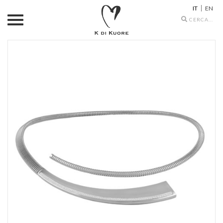
IT
EN
Search
icons