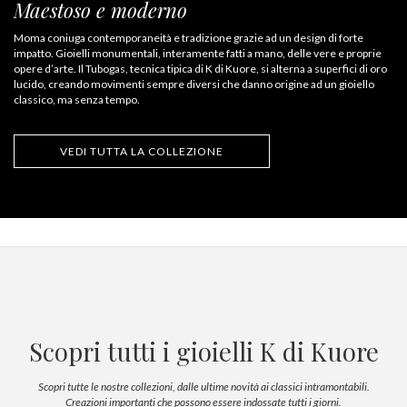
Maestoso e moderno
Moma coniuga contemporaneità e tradizione grazie ad un design di forte
impatto. Gioielli monumentali, interamente fatti a mano, delle vere e proprie
opere d’arte. Il Tubogas, tecnica tipica di K di Kuore, si alterna a superfici di oro
lucido, creando movimenti sempre diversi che danno origine ad un gioiello
classico, ma senza tempo.
VEDI TUTTA LA COLLEZIONE
Scopri tutti i gioielli K di Kuore
Scopri tutte le nostre collezioni, dalle ultime novità ai classici intramontabili.
Creazioni importanti che possono essere indossate tutti i giorni.