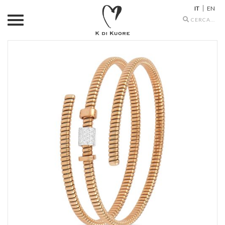
IT
EN
Search
icons