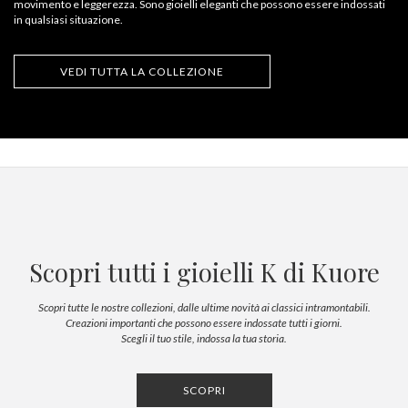
movimento e leggerezza. Sono gioielli eleganti che possono essere indossati
in qualsiasi situazione.
VEDI TUTTA LA COLLEZIONE
Scopri tutti i gioielli K di Kuore
Scopri tutte le nostre collezioni, dalle ultime novità ai classici intramontabili.
Creazioni importanti che possono essere indossate tutti i giorni.
Scegli il tuo stile, indossa la tua storia.
SCOPRI