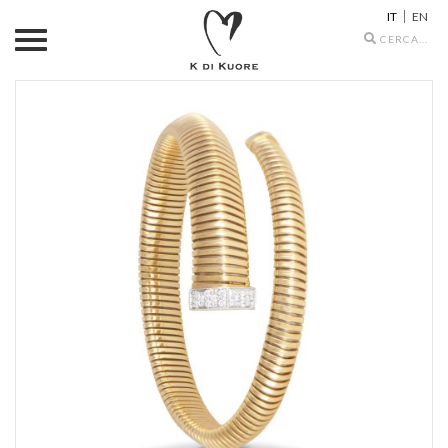
IT
EN
Search
icons