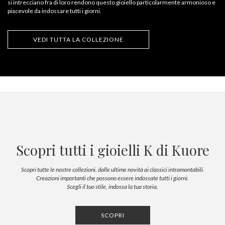
si intrecciano fra di loro rendono questo gioiello particolarmente armonioso e
piacevole da indossare tutti i giorni.
VEDI TUTTA LA COLLEZIONE
Scopri tutti i gioielli K di Kuore
Scopri tutte le nostre collezioni, dalle ultime novità ai classici intramontabili.
Creazioni importanti che possono essere indossate tutti i giorni.
Scegli il tuo stile, indossa la tua storia.
SCOPRI