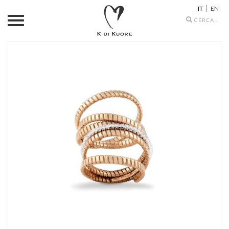
IT
EN
Search
icons