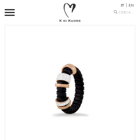
IT
EN
Search
icons