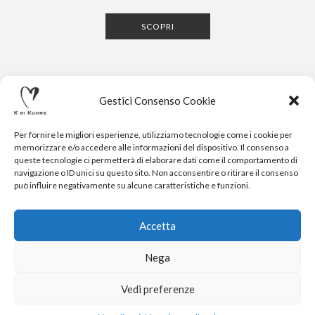
SCOPRI
Gestici Consenso Cookie
Per fornire le migliori esperienze, utilizziamo tecnologie come i cookie per
memorizzare e/o accedere alle informazioni del dispositivo. Il consenso a
queste tecnologie ci permetterà di elaborare dati come il comportamento di
navigazione o ID unici su questo sito. Non acconsentire o ritirare il consenso
CONTATTI
NEWSLETTER
PRESS
PRIVACY POLICY
COOKIE POLICY
RESERVED AREA
può influire negativamente su alcune caratteristiche e funzioni.
.
© 2020-2024 K DI KUORE | VIA AVV. FULVIO CROCE, 14 |
52100 AREZZO | TEL: +39-0575-1480381 | FAX: +39-0575-
Accetta
1782716 | EMAIL:
INFO@KDIKUORE.COM
| P.IVA
IT02188020487 | WEBSITE BY
BLANK
Nega
K DI KUORE SRL. PROGETTO CO-FINANZIATO DAL POR FERS
TOSCANA 2014-2020
Vedi preferenze