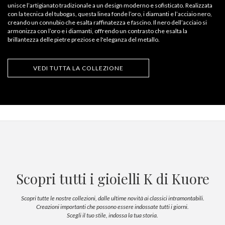
unisce l’artigianato tradizionale a un design moderno e sofisticato. Realizzata
con la tecnica del tubogas, questa linea fonde l’oro, i diamanti e l’acciaio nero,
creando un connubio che esalta raffinatezza e fascino. Il nero dell’acciaio si
armonizza con l’oro e i diamanti, offrendo un contrasto che esalta la
brillantezza delle pietre preziose e l'eleganza del metallo.
VEDI TUTTA LA COLLEZIONE
Scopri tutti i gioielli K di Kuore
Scopri tutte le nostre collezioni, dalle ultime novità ai classici intramontabili.
Creazioni importanti che possono essere indossate tutti i giorni.
Scegli il tuo stile, indossa la tua storia.