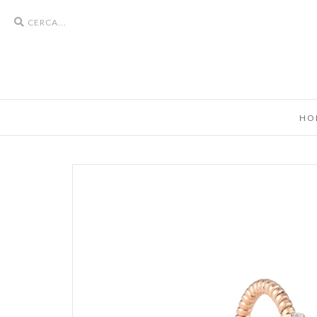
Search
icons
HO