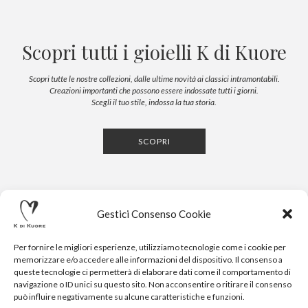
Scopri tutti i gioielli K di Kuore
Scopri tutte le nostre collezioni, dalle ultime novità ai classici intramontabili.
Creazioni importanti che possono essere indossate tutti i giorni.
Scegli il tuo stile, indossa la tua storia.
SCOPRI
Gestici Consenso Cookie
Per fornire le migliori esperienze, utilizziamo tecnologie come i cookie per
memorizzare e/o accedere alle informazioni del dispositivo. Il consenso a
queste tecnologie ci permetterà di elaborare dati come il comportamento di
navigazione o ID unici su questo sito. Non acconsentire o ritirare il consenso
CONTATTI
NEWSLETTER
PRESS
PRIVACY POLICY
può influire negativamente su alcune caratteristiche e funzioni.
COOKIE POLICY
RESERVED AREA