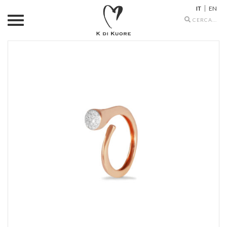
IT
EN
Search
icons