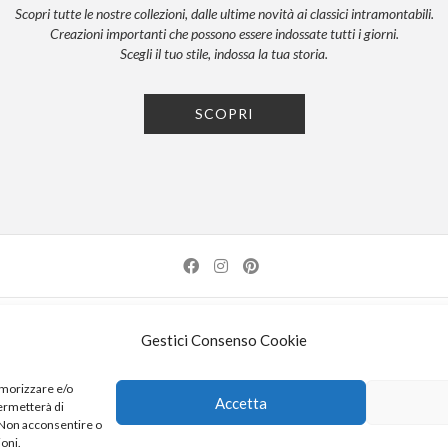
Scopri tutte le nostre collezioni, dalle ultime novità ai classici intramontabili.
Creazioni importanti che possono essere indossate tutti i giorni.
Scegli il tuo stile, indossa la tua storia.
SCOPRI
NEWSLETTER
PRESS
PRIVACY POLICY
COOKIE POLICY
RES
Gestici Consenso Cookie
| 52100 AREZZO | TEL: +39-0575-1480381 | FAX: +39-0575-1782716 | EMAIL:
INFO@KDI
emorizzare e/o
Accetta
permetterà di
K DI KUORE SRL. PROGETTO CO-FINANZIATO DAL POR FERS TOSCANA 2014-2020
. Non acconsentire o
ioni.