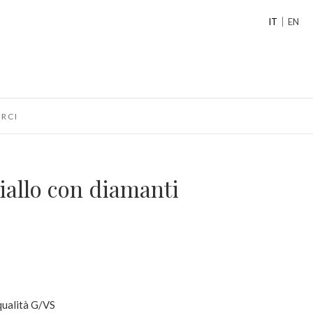
IT
EN
RCI
giallo con diamanti
 qualità G/VS