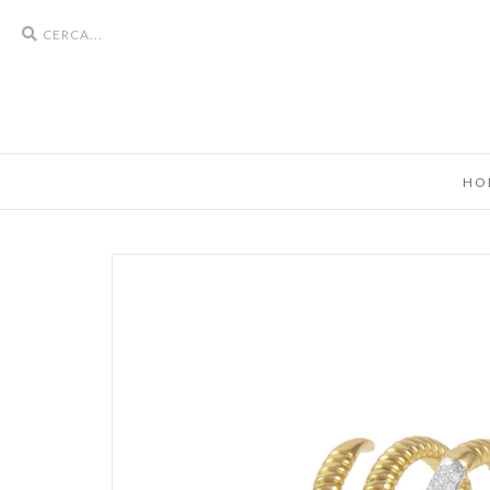
Search
icons
HO