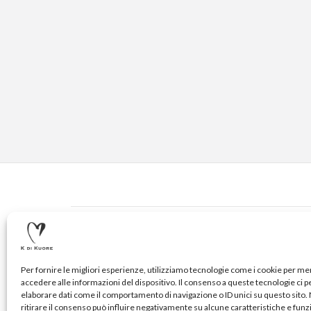
CONTATTI
© 2020-2024 K DI KUORE | VIA AVV. FULVIO CROCE, 14 
Per fornire le migliori esperienze, utilizziamo tecnologie come i cookie per m
accedere alle informazioni del dispositivo. Il consenso a queste tecnologie ci 
elaborare dati come il comportamento di navigazione o ID unici su questo sito
ritirare il consenso può influire negativamente su alcune caratteristiche e funz