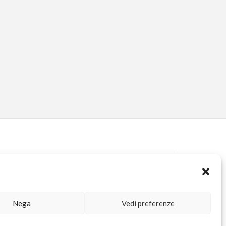
ERVED AREA
KUORE.COM
| P.IVA IT02188020487 | WEBSITE BY
BLANK
Nega
Vedi preferenze