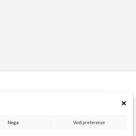
ERVED AREA
KUORE.COM
| P.IVA IT02188020487 | WEBSITE BY
BLANK
Nega
Vedi preferenze