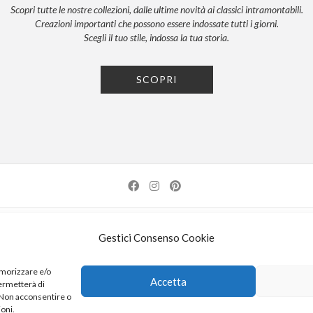
Scopri tutte le nostre collezioni, dalle ultime novità ai classici intramontabili.
Creazioni importanti che possono essere indossate tutti i giorni.
Scegli il tuo stile, indossa la tua storia.
SCOPRI
NEWSLETTER
PRESS
PRIVACY POLICY
COOKIE POLICY
RES
Gestici Consenso Cookie
| 52100 AREZZO | TEL: +39-0575-1480381 | FAX: +39-0575-1782716 | EMAIL:
INFO@KDI
emorizzare e/o
Accetta
permetterà di
K DI KUORE SRL. PROGETTO CO-FINANZIATO DAL POR FERS TOSCANA 2014-2020
. Non acconsentire o
ioni.