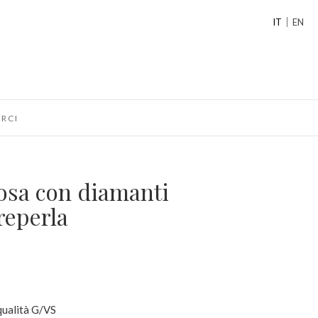
IT
EN
RCI
rosa con diamanti
reperla
 qualità G/VS