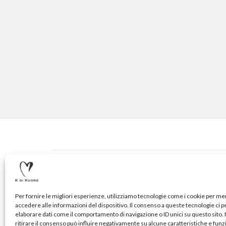
CONTATTI
© 2020-2024 K DI KUORE | VIA AVV. FULVIO CROCE, 14 
Per fornire le migliori esperienze, utilizziamo tecnologie come i cookie per m
accedere alle informazioni del dispositivo. Il consenso a queste tecnologie ci 
elaborare dati come il comportamento di navigazione o ID unici su questo sito
ritirare il consenso può influire negativamente su alcune caratteristiche e funz