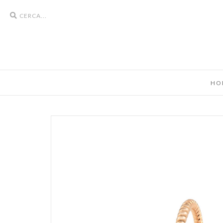
Search
icons
HO