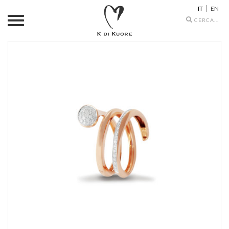
IT
EN
Search
icons