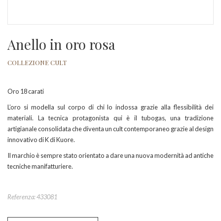
Anello in oro rosa
COLLEZIONE CULT
Oro 18 carati
L’oro si modella sul corpo di chi lo indossa grazie alla flessibilità dei
materiali. La tecnica protagonista qui è il tubogas, una tradizione
artigianale consolidata che diventa un cult contemporaneo grazie al design
innovativo di K di Kuore.
Il marchio è sempre stato orientato a dare una nuova modernità ad antiche
tecniche manifatturiere.
Referenza: 433081