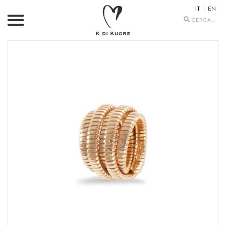
IT
EN
Search
icons