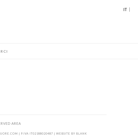
IT
RCI
ERVED AREA
KUORE.COM
| P.IVA IT02188020487 | WEBSITE BY
BLANK