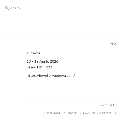
Search
icons
HO
Ginevra
13 – 19 Aprile 2026
Stand HP – 202
https://jewellerygeneva.com/
CONTATTI
© 2020-2024 K DI KUORE | VIA AVV. FULVIO CROCE, 14 