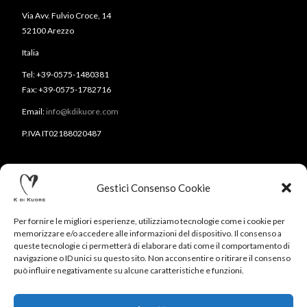
Via Avv. Fulvio Croce, 14
52100 Arezzo
Italia
Tel: +39-0575-1480381
Fax: +39-0575-1782716
Email:
info@kdikuore.com
P.IVA IT02188020487
Gestici Consenso Cookie
Per fornire le migliori esperienze, utilizziamo tecnologie come i cookie per
memorizzare e/o accedere alle informazioni del dispositivo. Il consenso a
queste tecnologie ci permetterà di elaborare dati come il comportamento di
navigazione o ID unici su questo sito. Non acconsentire o ritirare il consenso
CONTATTI
NEWSLETTER
PRESS
PRIVACY POLICY
può influire negativamente su alcune caratteristiche e funzioni.
COOKIE POLICY
RESERVED AREA
© 2020-2024 K DI KUORE | VIA AVV. FULVIO CROCE, 14 |
52100 AREZZO | TEL: +39-0575-1480381 | FAX: +39-0575-