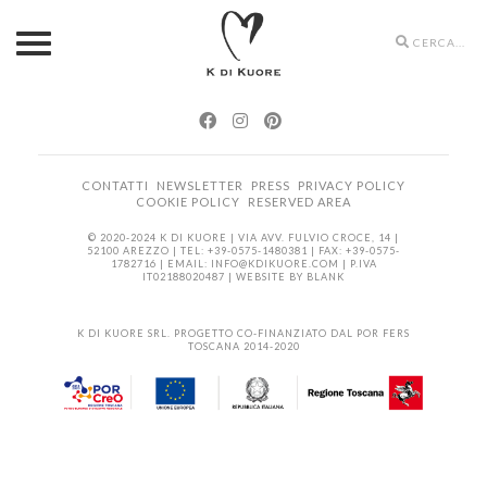
Search
icons
CONTATTI
NEWSLETTER
PRESS
PRIVACY POLICY
COOKIE POLICY
RESERVED AREA
© 2020-2024 K DI KUORE | VIA AVV. FULVIO CROCE, 14 |
52100 AREZZO | TEL: +39-0575-1480381 | FAX: +39-0575-
1782716 | EMAIL:
INFO@KDIKUORE.COM
| P.IVA
IT02188020487 | WEBSITE BY
BLANK
K DI KUORE SRL. PROGETTO CO-FINANZIATO DAL POR FERS
TOSCANA 2014-2020