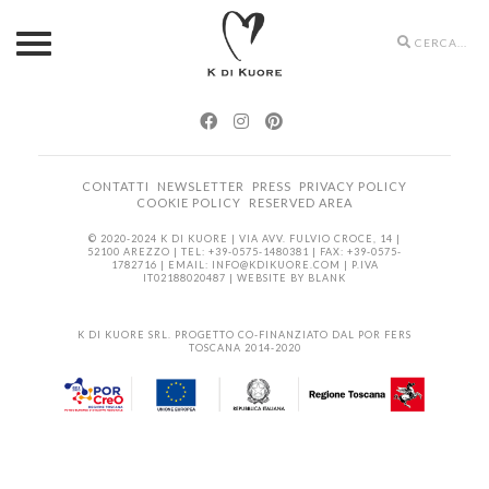
Search
icons
CONTATTI
NEWSLETTER
PRESS
PRIVACY POLICY
COOKIE POLICY
RESERVED AREA
© 2020-2024 K DI KUORE | VIA AVV. FULVIO CROCE, 14 |
52100 AREZZO | TEL: +39-0575-1480381 | FAX: +39-0575-
1782716 | EMAIL:
INFO@KDIKUORE.COM
| P.IVA
IT02188020487 | WEBSITE BY
BLANK
K DI KUORE SRL. PROGETTO CO-FINANZIATO DAL POR FERS
TOSCANA 2014-2020