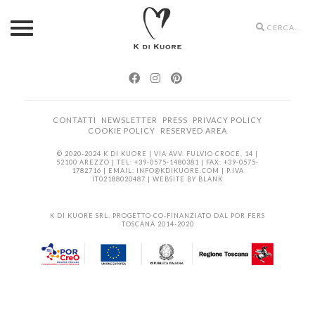
Search
icons
CONTATTI
NEWSLETTER
PRESS
PRIVACY POLICY
COOKIE POLICY
RESERVED AREA
© 2020-2024 K DI KUORE | VIA AVV. FULVIO CROCE, 14 |
52100 AREZZO | TEL: +39-0575-1480381 | FAX: +39-0575-
1782716 | EMAIL:
INFO@KDIKUORE.COM
| P.IVA
IT02188020487 | WEBSITE BY
BLANK
K DI KUORE SRL. PROGETTO CO-FINANZIATO DAL POR FERS
TOSCANA 2014-2020