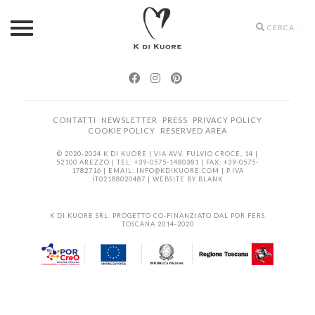
Search
icons
CONTATTI
NEWSLETTER
PRESS
PRIVACY POLICY
COOKIE POLICY
RESERVED AREA
© 2020-2024 K DI KUORE | VIA AVV. FULVIO CROCE, 14 |
52100 AREZZO | TEL: +39-0575-1480381 | FAX: +39-0575-
1782716 | EMAIL:
INFO@KDIKUORE.COM
| P.IVA
IT02188020487 | WEBSITE BY
BLANK
K DI KUORE SRL. PROGETTO CO-FINANZIATO DAL POR FERS
TOSCANA 2014-2020