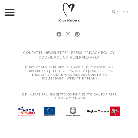
Search
icons
CONTATTI
NEWSLETTER
PRESS
PRIVACY POLICY
COOKIE POLICY
RESERVED AREA
© 2020-2024 K DI KUORE | VIA AVV. FULVIO CROCE, 14 |
52100 AREZZO | TEL: +39-0575-1480381 | FAX: +39-0575-
1782716 | EMAIL:
INFO@KDIKUORE.COM
| P.IVA
IT02188020487 | WEBSITE BY
BLANK
K DI KUORE SRL. PROGETTO CO-FINANZIATO DAL POR FERS
TOSCANA 2014-2020