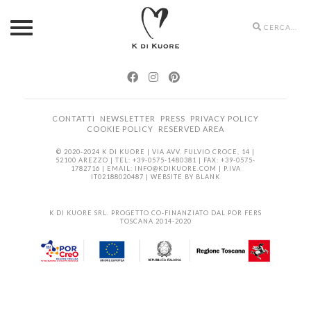
Search
icons
CONTATTI
NEWSLETTER
PRESS
PRIVACY POLICY
COOKIE POLICY
RESERVED AREA
© 2020-2024 K DI KUORE | VIA AVV. FULVIO CROCE, 14 |
52100 AREZZO | TEL: +39-0575-1480381 | FAX: +39-0575-
1782716 | EMAIL:
INFO@KDIKUORE.COM
| P.IVA
IT02188020487 | WEBSITE BY
BLANK
K DI KUORE SRL. PROGETTO CO-FINANZIATO DAL POR FERS
TOSCANA 2014-2020