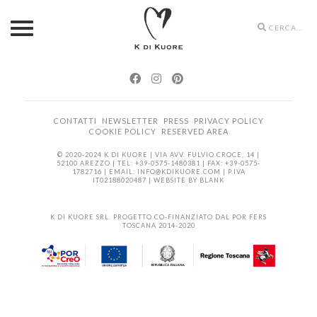
Search
icons
CONTATTI
NEWSLETTER
PRESS
PRIVACY POLICY
COOKIE POLICY
RESERVED AREA
© 2020-2024 K DI KUORE | VIA AVV. FULVIO CROCE, 14 |
52100 AREZZO | TEL: +39-0575-1480381 | FAX: +39-0575-
1782716 | EMAIL:
INFO@KDIKUORE.COM
| P.IVA
IT02188020487 | WEBSITE BY
BLANK
K DI KUORE SRL. PROGETTO CO-FINANZIATO DAL POR FERS
TOSCANA 2014-2020