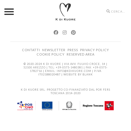
Search
icons
CONTATTI
NEWSLETTER
PRESS
PRIVACY POLICY
COOKIE POLICY
RESERVED AREA
© 2020-2024 K DI KUORE | VIA AVV. FULVIO CROCE, 14 |
52100 AREZZO | TEL: +39-0575-1480381 | FAX: +39-0575-
1782716 | EMAIL:
INFO@KDIKUORE.COM
| P.IVA
IT02188020487 | WEBSITE BY
BLANK
K DI KUORE SRL. PROGETTO CO-FINANZIATO DAL POR FERS
TOSCANA 2014-2020