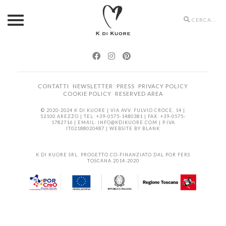
Search
icons
CONTATTI
NEWSLETTER
PRESS
PRIVACY POLICY
COOKIE POLICY
RESERVED AREA
© 2020-2024 K DI KUORE | VIA AVV. FULVIO CROCE, 14 |
52100 AREZZO | TEL: +39-0575-1480381 | FAX: +39-0575-
1782716 | EMAIL:
INFO@KDIKUORE.COM
| P.IVA
IT02188020487 | WEBSITE BY
BLANK
K DI KUORE SRL. PROGETTO CO-FINANZIATO DAL POR FERS
TOSCANA 2014-2020