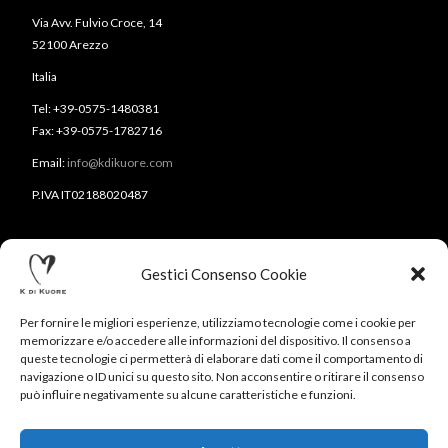
Via Avv. Fulvio Croce, 14
52100 Arezzo
Italia
Tel: +39-0575-1480381
Fax: +39-0575-1782716
Email:
info@kdikuore.com
P.IVA IT02188020487
Gestici Consenso Cookie
Per fornire le migliori esperienze, utilizziamo tecnologie come i cookie per
memorizzare e/o accedere alle informazioni del dispositivo. Il consenso a
queste tecnologie ci permetterà di elaborare dati come il comportamento di
navigazione o ID unici su questo sito. Non acconsentire o ritirare il consenso
CONTATTI
NEWSLETTER
PRESS
PRIVACY POLICY
può influire negativamente su alcune caratteristiche e funzioni.
COOKIE POLICY
RESERVED AREA
© 2020-2024 K DI KUORE | VIA AVV. FULVIO CROCE, 14 |
52100 AREZZO | TEL: +39-0575-1480381 | FAX: +39-0575-