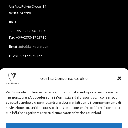
Via Avv. Fulvio Croce, 14
52100 Arezzo
Italia
Tel: +39-0575-1480381
Fax: +39-0575-1782716
Email:
info@kdikuore.com
P.IVA IT02188020487
Gestici Consenso Cookie
Per fornire le migliori esperienze, utilizziamo tecnologie come i cookie per
memorizzare e/o accedere alle informazioni del dispositivo. Il consenso a
queste tecnologie ci permetterà di elaborare dati come il comportamento di
navigazione o ID unici su questo sito. Non acconsentire o ritirare il consenso
CONTATTI
NEWSLETTER
PRESS
PRIVACY POLICY
può influire negativamente su alcune caratteristiche e funzioni.
COOKIE POLICY
RESERVED AREA
© 2020-2024 K DI KUORE | VIA AVV. FULVIO CROCE, 14 |
52100 AREZZO | TEL: +39-0575-1480381 | FAX: +39-0575-